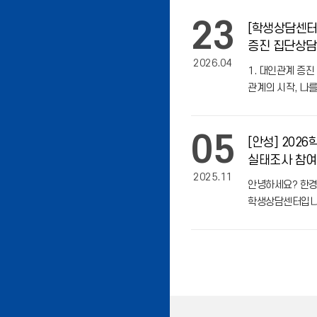
23
[학생상담센터
증진 집단상담
2026.04
시작, 나를 
1. 대인관계 증진
관계의 시작, 나
가. 내용: 자신의
바탕으로 대인관계
05
관계 기술을 향상
[안성] 202
실태조사 참여 안
2025.11
안녕하세요? 한
학생상담센터입니
비교과 프로그램 
우리대학 재학생 
실태조사 실시하오
부탁드립니다.가.