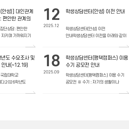
12
(안성)] 대인관계
학생상담센터(안성) 이전 안내
: 편안한 관계의
지키며 가까워지기
2025.12
 집단상담: 편안한
학생상담센터(안성) 이전
를 지키며 가까워지기
안내학생상담센터 이전을 아래와 같이
 감정에 대한 이해를
안내드리니 참고하시기 바랍니다. -
를 이해하고, 소통과
이전 일자: 2025. 12. 11.(목) - 이전
18
시킬 수 있
장소: 글로컬융합교육센터 406
6학년도 수요조사 및
학생상담센터(평택캠퍼스) 이용
내(~12.19)
수기 공모전 안내
2025.09
경국립대학교
학생상담센터(평택캠퍼스) 이용 수기
[시각미디어디자인전공] 국제
디자인 공모전서 잇단 수상
다.2026학년도
공모전 ※ 수기 : 자기의 생활이나
개발 및 운영을 위해
체험을 직접 쓴 기록 나와 너의 이야기
2026.07.23
대상으로 수요조사 및
ㅁ참여대상 2025년 학생상담센터
니, 참여
(평택캠퍼스) 이용자