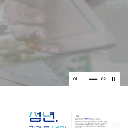
0
2
0
2