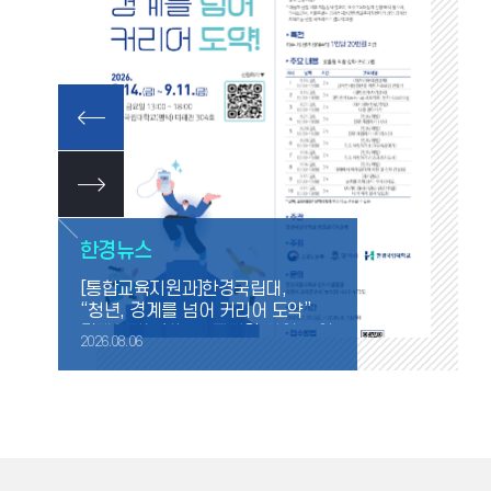
한경뉴스
[통합교육지원과]한경국립대,
“청년, 경계를 넘어 커리어 도약”
경계선지능청년 진로지원 사업 운영
2026.08.06
2