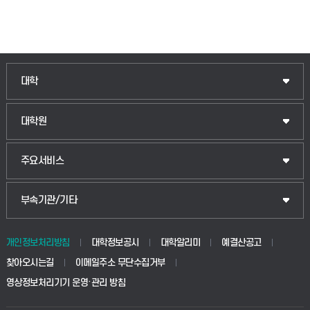
인문융합공공인재학부
대학
법경영학부
일반대학원
대학원
웰니스산업융합학부
산업대학원
입학안내
주요서비스
식물자원조경학부
공공정책대학원
웹메일
중앙도서관
부속기관/기타
동물생명융합학부
경영대학원
학사시스템(학부)
학생생활관(안성)
개인정보처리방침
대학정보공시
대학알리미
예결산공고
생명공학부
찾아오시는길
이메일주소 무단수집거부
교육대학원
학사시스템(전문학사 및 전공심화)
학생생활관(평택)
영상정보처리기기 운영·관리 방침
건설환경공학부
사이버캠퍼스(학부)
발전기금