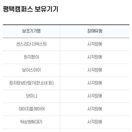
평택캠퍼스 보유기기
보조기기명
장애유형
센스리더 더넥스트
시각장애
흰지팡이
시각장애
보이스아이
시각장애
점자정보단말기(한소네 등)
시각장애
닷미니
시각장애
데이지플레이어
시각장애
탁상형확대기
시각장애