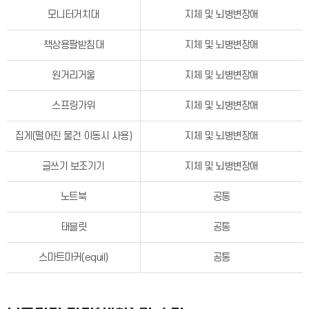
모니터거치대
지체 및 뇌병변장애
책상용팔받침대
지체 및 뇌병변장애
원거리거울
지체 및 뇌병변장애
스프링가위
지체 및 뇌병변장애
집게(떨어진 물건 이동시 사용)
지체 및 뇌병변장애
글쓰기 보조기기
지체 및 뇌병변장애
노트북
공통
태블릿
공통
스마트마커(equil)
공통