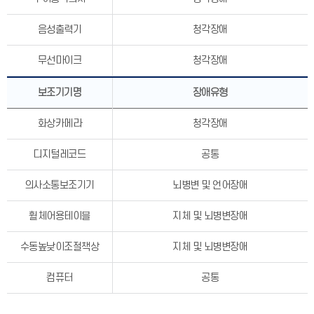
음성출력기
청각장애
무선마이크
청각장애
보조기기명
장애유형
화상카메라
청각장애
디지털레코드
공통
의사소통보조기기
뇌병변 및 언어장애
휠체어용테이블
지체 및 뇌병변장애
수동높낮이조절책상
지체 및 뇌병변장애
컴퓨터
공통