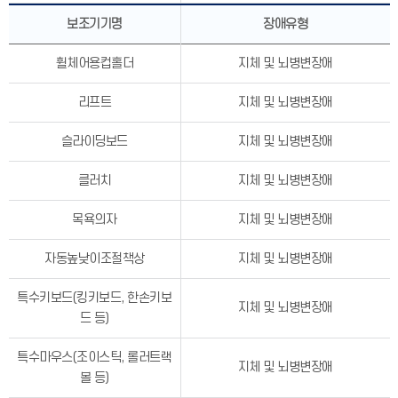
보조기기명
장애유형
휠체어용컵홀더
지체 및 뇌병변장애
리프트
지체 및 뇌병변장애
슬라이딩보드
지체 및 뇌병변장애
클러치
지체 및 뇌병변장애
목욕의자
지체 및 뇌병변장애
자동높낮이조절책상
지체 및 뇌병변장애
특수키보드(킹키보드, 한손키보
지체 및 뇌병변장애
드 등)
특수마우스(조이스틱, 롤러트랙
지체 및 뇌병변장애
볼 등)