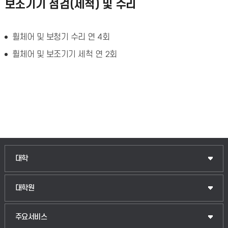
보조기기 점검(세척) 및 수리
휠체어 및 보청기 수리 연 4회
휠체어 및 보조기기 세척 연 2회
인문융합공공인재학부
대학
법경영학부
일반대학원
대학원
웰니스산업융합학부
산업대학원
입학안내
주요서비스