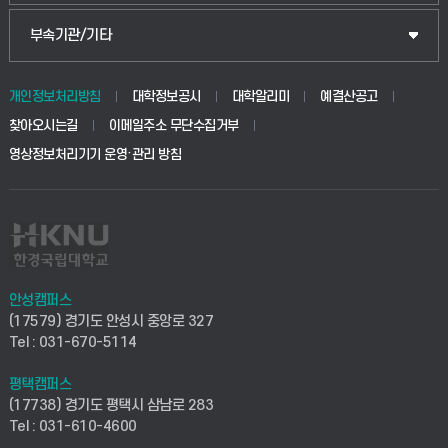
식물자원조경학부
공공정책대학원
웹메일
중앙도서관
부속기관/기타
동물생명융합학부
경영대학원
학사시스템(학부)
학생생활관(안성)
개인정보처리방침
대학정보공시
대학알리미
예결산공고
생명공학부
찾아오시는길
이메일주소 무단수집거부
교육대학원
학사시스템(전문학사 및 전공심화)
학생생활관(평택)
영상정보처리기기 운영·관리 방침
건설환경공학부
사이버캠퍼스(학부)
발전기금
사회안전시스템공학부
사이버캠퍼스(전문학사 및 전공심화)
산학협력단
식품생명화학공학부
시설바로처리서비스
취업지원센터
안성캠퍼스
(17579) 경기도 안성시 중앙로 327
컴퓨터응용수학부
연구실안전관리시스템
Tel : 031-670-5114
창업지원센터
ICT로봇기계공학부
평택캠퍼스
산학연구관리시스템
현장실습지원센터
(17738) 경기도 평택시 삼남로 283
Tel : 031-610-4600
전자전기공학부
찾아오시는길(안성)