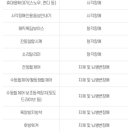
휴대용확대기(스노우, 캔디 등)
시각장애
시각장애인용음성안내기
시각장애
매직톡딥보이스
청각장애
진동알람시계
청각장애
소리알리미
청각장애
전동휠체어
지체 및 뇌병변장애
수동휠체어/활동형휠체어
지체 및 뇌병변장애
수동휠체어 보조동력장치(토도
지체 및 뇌병변장애
드라이브 등)
욕창방지방석
지체 및 뇌병변장애
후방워커
지체 및 뇌병변장애