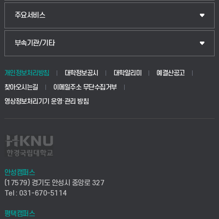
웰니스산업융합학부
산업대학원
입학안내
주요서비스
식물자원조경학부
공공정책대학원
웹메일
중앙도서관
부속기관/기타
동물생명융합학부
경영대학원
학사시스템(학부)
학생생활관(안성)
개인정보처리방침
대학정보공시
대학알리미
예결산공고
생명공학부
찾아오시는길
이메일주소 무단수집거부
교육대학원
학사시스템(전문학사 및 전공심화)
학생생활관(평택)
영상정보처리기기 운영·관리 방침
건설환경공학부
사이버캠퍼스(학부)
발전기금
사회안전시스템공학부
사이버캠퍼스(전문학사 및 전공심화)
산학협력단
식품생명화학공학부
시설바로처리서비스
취업지원센터
안성캠퍼스
(17579) 경기도 안성시 중앙로 327
컴퓨터응용수학부
연구실안전관리시스템
Tel : 031-670-5114
창업지원센터
ICT로봇기계공학부
평택캠퍼스
산학연구관리시스템