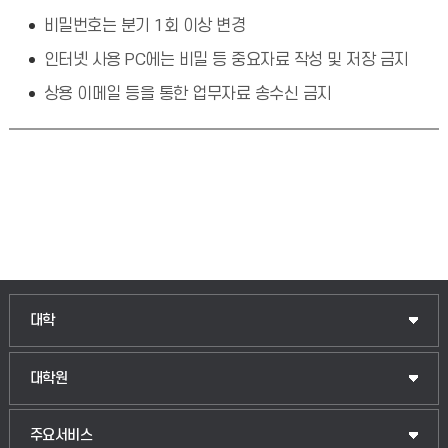
비밀번호는 분기 1회 이상 변경
인터넷 사용 PC에는 비밀 등 중요자료 작성 및 저장 금지
상용 이메일 등을 통한 업무자료 송수신 금지
인문융합공공인재학부
대학
법경영학부
일반대학원
대학원
웰니스산업융합학부
산업대학원
입학안내
주요서비스