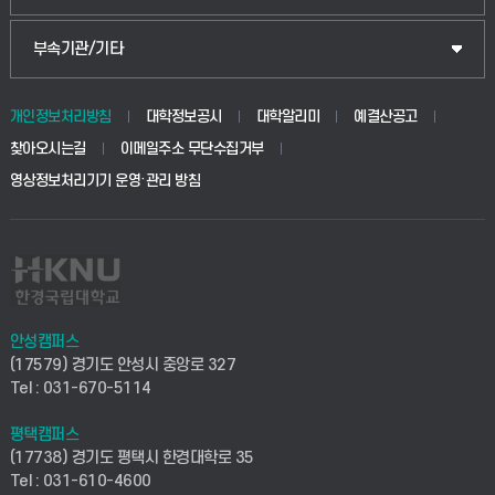
식물자원조경학부
공공정책대학원
웹메일
중앙도서관
부속기관/기타
동물생명융합학부
경영대학원
학사시스템(학부)
학생생활관(안성)
개인정보처리방침
대학정보공시
대학알리미
예결산공고
생명공학부
찾아오시는길
이메일주소 무단수집거부
교육대학원
학사시스템(전문학사 및 전공심화)
학생생활관(평택)
영상정보처리기기 운영·관리 방침
건설환경공학부
사이버캠퍼스(학부)
발전기금
사회안전시스템공학부
사이버캠퍼스(전문학사 및 전공심화)
산학협력단
식품생명화학공학부
시설바로처리서비스
취업지원센터
안성캠퍼스
(17579) 경기도 안성시 중앙로 327
컴퓨터응용수학부
연구실안전관리시스템
Tel : 031-670-5114
창업지원센터
ICT로봇기계공학부
평택캠퍼스
산학연구관리시스템
현장실습지원센터
(17738) 경기도 평택시 한경대학로 35
Tel : 031-610-4600
전자전기공학부