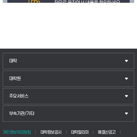
인문융합공공인재학부
대학
법경영학부
일반대학원
대학원
웰니스산업융합학부
산업대학원
입학안내
주요서비스
식물자원조경학부
공공정책대학원
웹메일
중앙도서관
부속기관/기타
동물생명융합학부
경영대학원
학사시스템(학부)
학생생활관(안성)
개인정보처리방침
대학정보공시
대학알리미
예결산공고