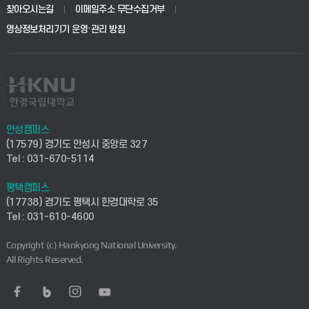
생명공학부
찾아오시는길
이메일주소 무단수집거부
교육대학원
학사시스템(전문학사 및 전공심화)
학생생활관(평택)
영상정보처리기기 운영·관리 방침
건설환경공학부
사이버캠퍼스(학부)
발전기금
사회안전시스템공학부
사이버캠퍼스(전문학사 및 전공심화)
산학협력단
식품생명화학공학부
시설바로처리서비스
취업지원센터
안성캠퍼스
(17579) 경기도 안성시 중앙로 327
컴퓨터응용수학부
연구실안전관리시스템
Tel : 031-670-5114
창업지원센터
ICT로봇기계공학부
평택캠퍼스
산학연구관리시스템
현장실습지원센터
(17738) 경기도 평택시 한경대학로 35
Tel : 031-610-4600
전자전기공학부
찾아오시는길(안성)
평생교육원
Copyright (c) Hankyong National University.
디자인건축융합학부
All Rights Reserved.
찾아오시는길(평택)
정보전산원
AI융합학부
통학버스안내(안성)
UD메이커스페이스