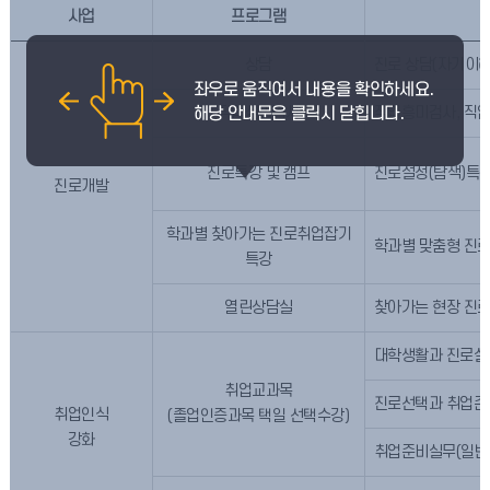
사업
프로그램
상담
진로 상담(자기이해
직업심리검사
직업흥미검사, 직
진로특강 및 캠프
진로설정(탐색)특강
진로개발
학과별 찾아가는 진로취업잡기
학과별 맞춤형 진로,
특강
열린상담실
찾아가는 현장 진
대학생활과 진로설정
취업교과목
진로선택과 취업준
취업인식
(졸업인증과목 택일 선택수강)
강화
취업준비실무(일반