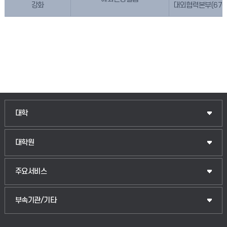
강화
대외협력본부(670-
인문융합공공인재학부
대학
법경영학부
일반대학원
대학원
웰니스산업융합학부
산업대학원
입학안내
주요서비스
식물자원조경학부
공공정책대학원
웹메일
중앙도서관
부속기관/기타
동물생명융합학부
경영대학원
학사시스템(학부)
학생생활관(안성)