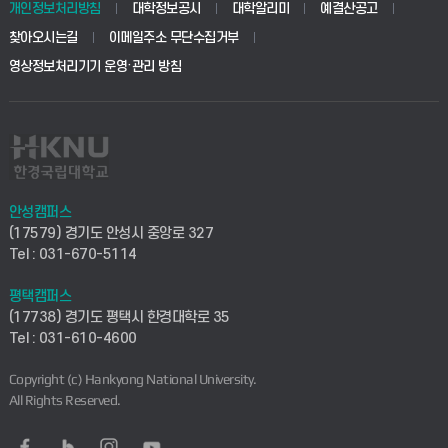
개인정보처리방침
대학정보공시
대학알리미
예결산공고
생명공학부
찾아오시는길
이메일주소 무단수집거부
교육대학원
학사시스템(전문학사 및 전공심화)
학생생활관(평택)
영상정보처리기기 운영·관리 방침
건설환경공학부
사이버캠퍼스(학부)
발전기금
사회안전시스템공학부
사이버캠퍼스(전문학사 및 전공심화)
산학협력단
식품생명화학공학부
시설바로처리서비스
취업지원센터
안성캠퍼스
(17579) 경기도 안성시 중앙로 327
컴퓨터응용수학부
연구실안전관리시스템
Tel : 031-670-5114
창업지원센터
ICT로봇기계공학부
평택캠퍼스
산학연구관리시스템
현장실습지원센터
(17738) 경기도 평택시 한경대학로 35
Tel : 031-610-4600
전자전기공학부
찾아오시는길(안성)
평생교육원
Copyright (c) Hankyong National University.
디자인건축융합학부
All Rights Reserved.
찾아오시는길(평택)
정보전산원