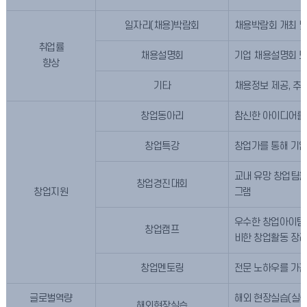
일자리(채용)박람회
채용박람회 개최 및
취업률
채용설명회
기업 채용설명회 
향상
기타
채용정보 제공, 추
창업동아리
참신한 아이디어를 
창업특강
창업가를 통해 기업
교내 유망 창업팀을
창업경진대회
창업지원
그램
우수한 창업아이템을
창업캠프
비한 창업활동 장
창업멘토링
전문 노하우를 가진
글로벌역량
해외 현장실습(실
해외현장실습