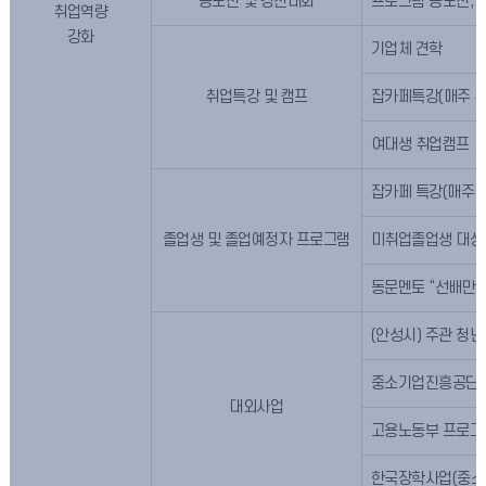
공모전 및 경진대회
프로그램 공모전, 
취업역량
강화
기업체 견학
취업특강 및 캠프
잡카페특강(매주 취
여대생 취업캠프
잡카페 특강(매주 
졸업생 및 졸업예정자 프로그램
미취업졸업생 대상
동문멘토 “선배만 
(안성시) 주관 청
중소기업진흥공단
대외사업
고용노동부 프로그램
한국장학사업(중소