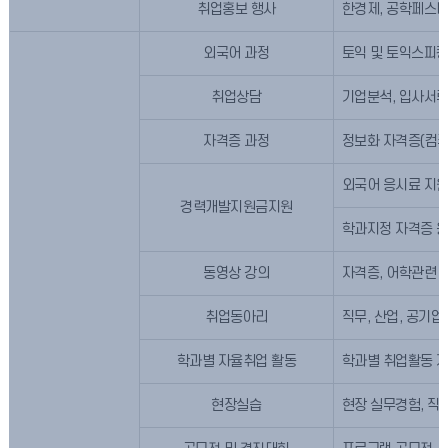
취업홍보 행사
한경제, 공학페스티
외국어 과정
토익 및 토익스피킹
취업상담
기업분석, 입사서류
자격증 과정
정보화 자격증(컴퓨
외국어 응시료 지
경력개발지원금지원
학과지정 자격증 
동영상 강의
자격증, 어학관련 
취업동아리
직무, 산업, 공기
학과별 자율취업 활동
학과별 취업활동 지
현장실습
현장 실무경험, 직