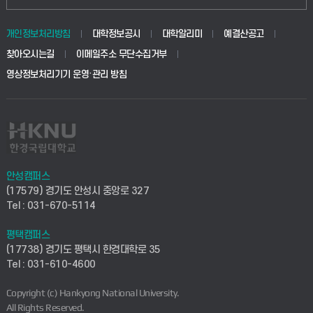
동물생명융합학부
경영대학원
학사시스템(학부)
학생생활관(안성)
개인정보처리방침
대학정보공시
대학알리미
예결산공고
생명공학부
찾아오시는길
이메일주소 무단수집거부
교육대학원
학사시스템(전문학사 및 전공심화)
학생생활관(평택)
영상정보처리기기 운영·관리 방침
건설환경공학부
사이버캠퍼스(학부)
발전기금
사회안전시스템공학부
사이버캠퍼스(전문학사 및 전공심화)
산학협력단
식품생명화학공학부
시설바로처리서비스
취업지원센터
안성캠퍼스
(17579) 경기도 안성시 중앙로 327
컴퓨터응용수학부
연구실안전관리시스템
Tel : 031-670-5114
창업지원센터
ICT로봇기계공학부
평택캠퍼스
산학연구관리시스템
현장실습지원센터
(17738) 경기도 평택시 한경대학로 35
Tel : 031-610-4600
전자전기공학부
찾아오시는길(안성)
평생교육원
Copyright (c) Hankyong National University.
디자인건축융합학부
All Rights Reserved.