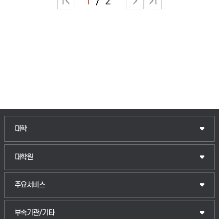
1
2
인문융합공공인재학부
대학
법경영학부
일반대학원
대학원
웰니스산업융합학부
산업대학원
입학안내
주요서비스
식물자원조경학부
공공정책대학원
웹메일
중앙도서관
부속기관/기타