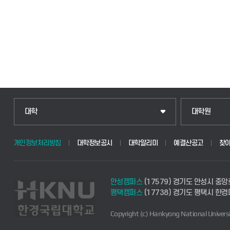
대학
대학원
개인정보처리방침
대학정보공시
대학알리미
예결산공고
찾
안성캠퍼스
(17579) 경기도 안성시 중앙
평택캠퍼스
(17738) 경기도 평택시 한
Copyright (c) Hankyong National Universi