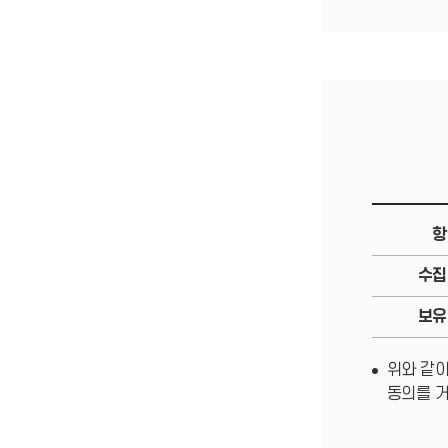
항
수집
보유
위와 같이
동의를 거