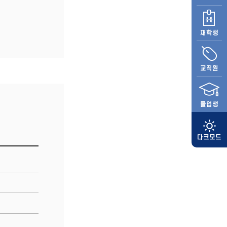
재학생
교직원
졸업생