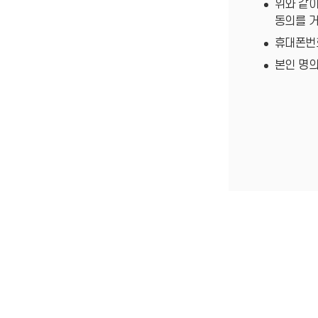
위와 같이
동의를 거
휴대폰번
본인 명