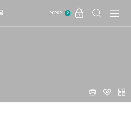
금
POPUP
2