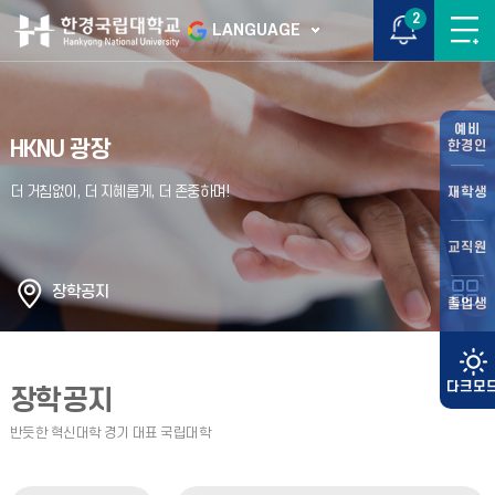
2
LANGUAGE
예비
HKNU 광장
한경인
재학생
교직원
장학공지
졸업생
장학공지