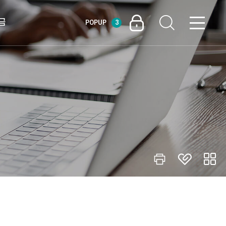
금
POPUP
3