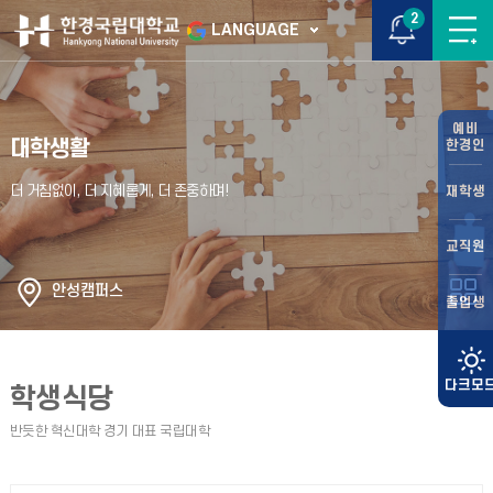
2
LANGUAGE
예비
대학생활
한경인
재학생
교직원
안성캠퍼스
졸업생
학생식당