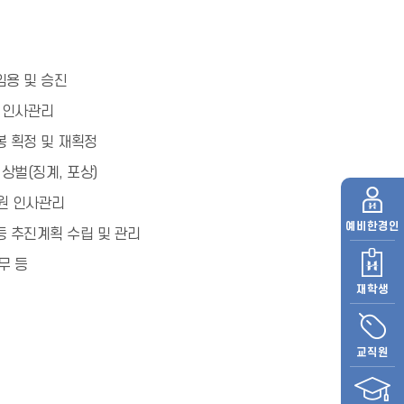
임용 및 승진
 인사관리
 획정 및 재획정
 상벌(징계, 포상)
원 인사관리
예비
한경인
 추진계획 수립 및 관리
무 등
재학생
교직원