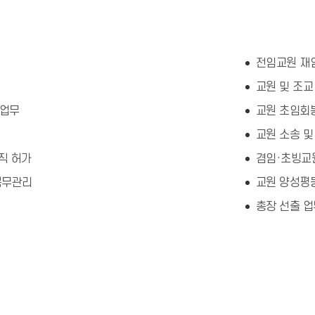
전임교원 재
교원 및 조교
 업무
교원 초임회봉
교원 소송 및
겸직 허가
겸임·초빙교
복무관리
교원 양성평등
총장 선출 업