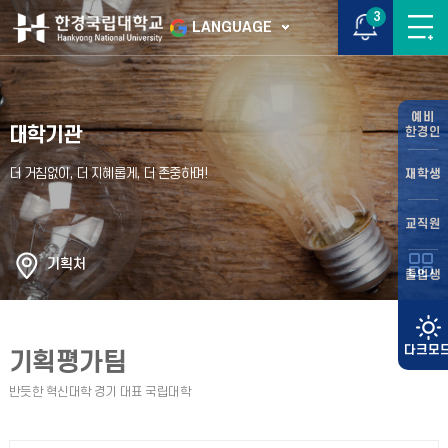
3
LANGUAGE
예비
대학기관
한경인
재학생
교직원
기획처
졸업생
기획평가팀