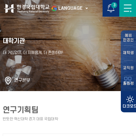
3
LANGUAGE
예비
대학기관
한경인
재학생
교직원
연구본부
졸업생
연구기획팀