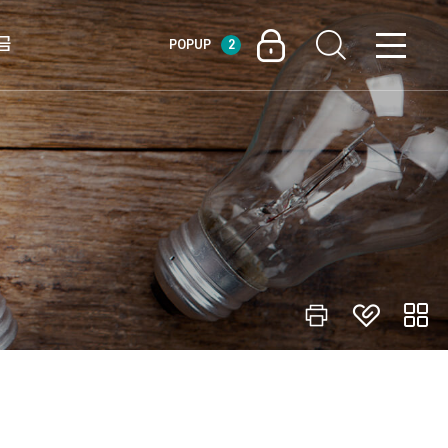
금
POPUP
2