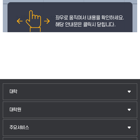
3~5학년
창업제대로하기
한경교양
인문융합공공인재학부
대학
법경영학부
일반대학원
대학원
웰니스산업융합학부
산업대학원
입학안내
주요서비스