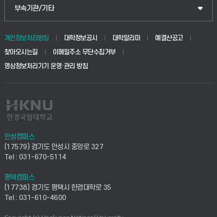
식물자원조경학부
공공정책대학원
웹메일
중앙도서관
부속기관/기타
동물생명융합학부
경영대학원
학사시스템(학부)
학생생활관(안성)
개인정보처리방침
대학정보공시
대학알리미
예결산공고
생명공학부
찾아오시는길
이메일주소 무단수집거부
교육대학원
학사시스템(전문학사 및 전공심화)
학생생활관(평택)
영상정보처리기기 운영·관리 방침
건설환경공학부
사이버캠퍼스(학부)
발전기금
사회안전시스템공학부
사이버캠퍼스(전문학사 및 전공심화)
산학협력단
식품생명화학공학부
시설바로처리서비스
취업지원센터
안성캠퍼스
(17579) 경기도 안성시 중앙로 327
컴퓨터응용수학부
연구실안전관리시스템
Tel : 031-670-5114
창업지원센터
ICT로봇기계공학부
평택캠퍼스
산학연구관리시스템
현장실습지원센터
(17738) 경기도 평택시 한경대학로 35
Tel : 031-610-4600
전자전기공학부
찾아오시는길(안성)
평생교육원