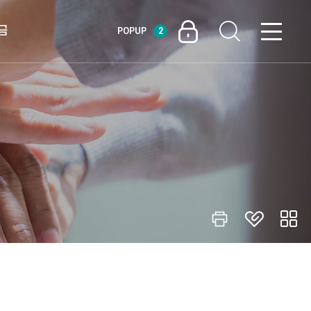
금
POPUP
2