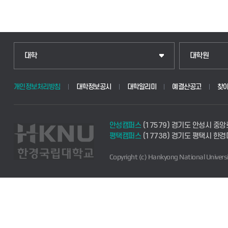
대학
대학원
개인정보처리방침
대학정보공시
대학알리미
예결산공고
찾
안성캠퍼스
(17579) 경기도 안성시 중앙
평택캠퍼스
(17738) 경기도 평택시 한
Copyright (c) Hankyong National Universi