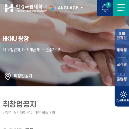
3
LANGUAGE
예비
HKNU 광장
한경인
재학생
교직원
취창업공지
졸업생
취창업공지